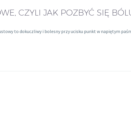
E, CZYLI JAK POZBYĆ SIĘ BÓL
pustowy to dokuczliwy i bolesny przy ucisku punkt w napiętym paś