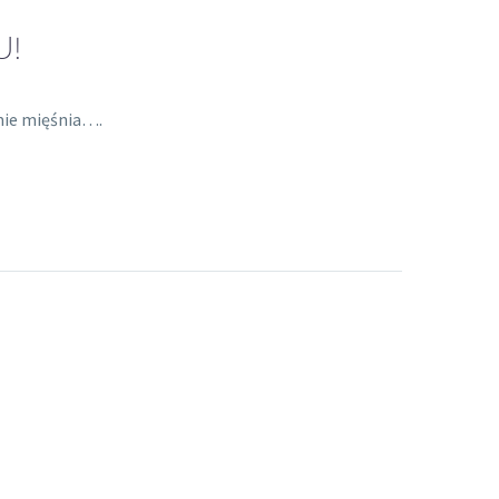
U!
mie mięśnia….