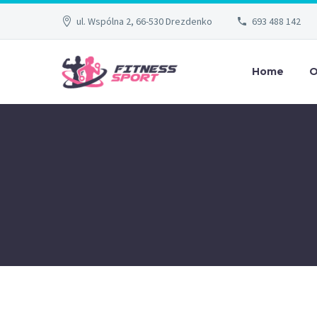
ul. Wspólna 2, 66-530 Drezdenko
693 488 142
Home
O