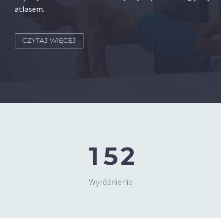
atlasem.
CZYTAJ WIĘCEJ
1
5
2
Wyróżnienia