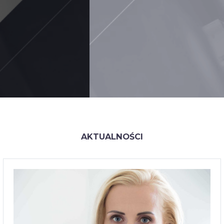
TRENERZY
Joanna Odwrot
Trener personalny
Tel. 693 488 142
AKTUALNOŚCI