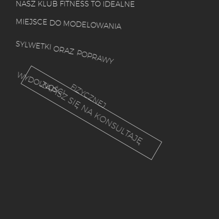
N
A
S
Z
K
L
U
B
F
I
T
N
E
S
S
T
O
I
D
E
A
L
N
E
M
I
E
J
S
C
E
D
O
M
O
D
E
L
O
W
A
N
I
A
S
Y
L
W
E
T
K
I
O
R
A
Z
P
O
P
R
A
W
Y
W
Y
D
O
L
N
O
Ś
C
I
F
I
Z
Y
C
Z
N
E
J
.
ZAPISZ SIĘ NA KONSULTAJĘ