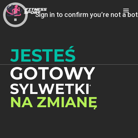
JESTEŚ
G
O
T
O
W
Y
S
Y
L
W
E
T
K
I
?
NA ZMIANĘ