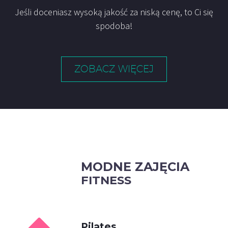
Jeśli doceniasz wysoką jakość za niską cenę, to Ci się
spodoba!
ZOBACZ WIĘCEJ
MODNE ZAJĘCIA
FITNESS
Pilates