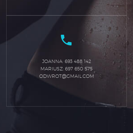


JOANNA: 693 488 142
MARIUSZ: 697 650 575
ODWROT@GMAIL.COM