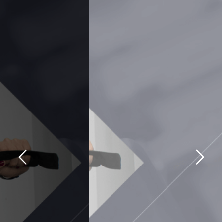
Doświadczenie:
15 lat
Instruktor fitness
Instruktor Power Pump
Instruktor Zumby
Masażystka
Dietetyk
NASI