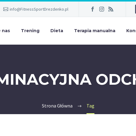
info@FitnessSportDrezdenko.pl
 nas
Trening
Dieta
Terapia manualna
Kon
IMINACYJNA OD
Strona Główna
Tag