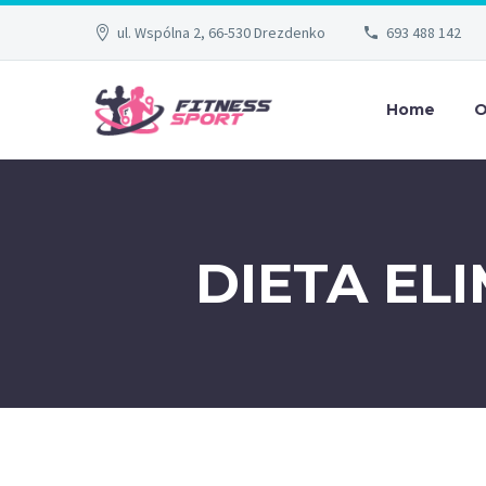
ul. Wspólna 2, 66-530 Drezdenko
693 488 142
Home
O
DIETA EL