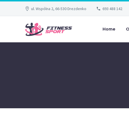
ul. Wspólna 2, 66-530 Drezdenko
693 488 142
Home
O