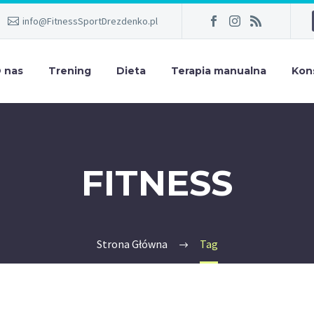
info@FitnessSportDrezdenko.pl
 nas
Trening
Dieta
Terapia manualna
Kon
FITNESS
Strona Główna
Tag