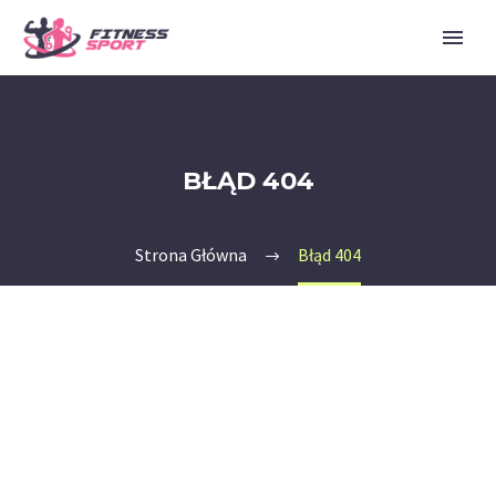
BŁĄD 404
Strona Główna
Błąd 404